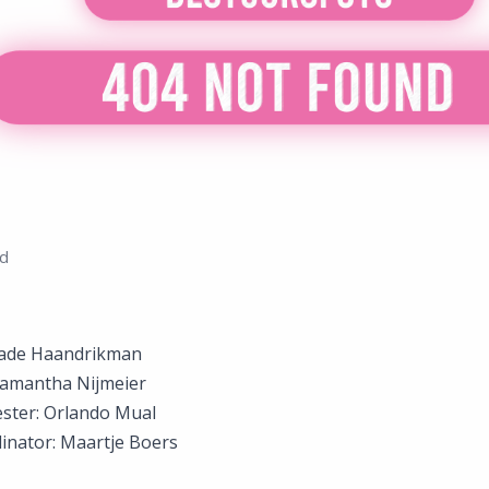
nd
 Jade Haandrikman
 Samantha Nijmeier
ster: Orlando Mual
dinator: Maartje Boers