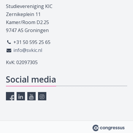
Studievereniging KIC
Zernikeplein 11
Kamer/Room D2.25
9747 AS Groningen
+31 50 595 25 65
info@svkic.nl
KvK: 02097305
Social media