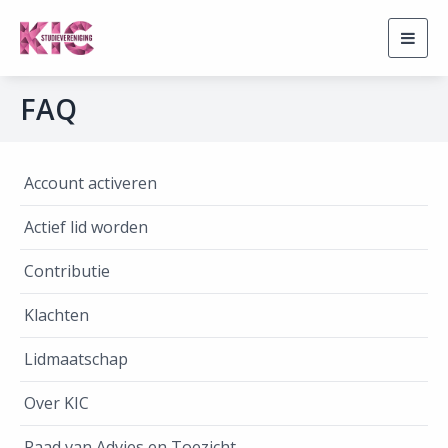
Togg
navig
FAQ
Account activeren
Actief lid worden
Contributie
Klachten
Lidmaatschap
Over KIC
Raad van Advies en Toezicht