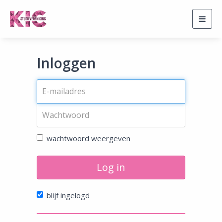
Togg
navig
Inloggen
wachtwoord weergeven
Log in
blijf ingelogd