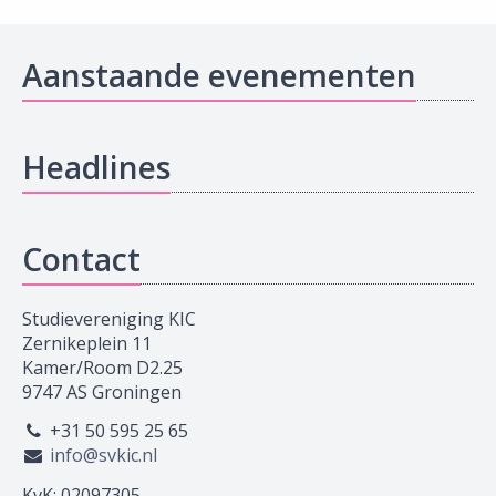
Aanstaande evenementen
Headlines
Contact
Studievereniging KIC
Zernikeplein 11
Kamer/Room D2.25
9747 AS Groningen
+31 50 595 25 65
info@svkic.nl
KvK: 02097305